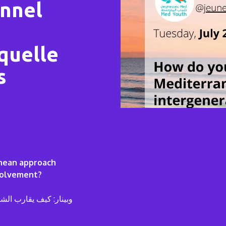
onnel
quelle
s
anean approach
nvolvement?
وبينار: كيف يقارب الش