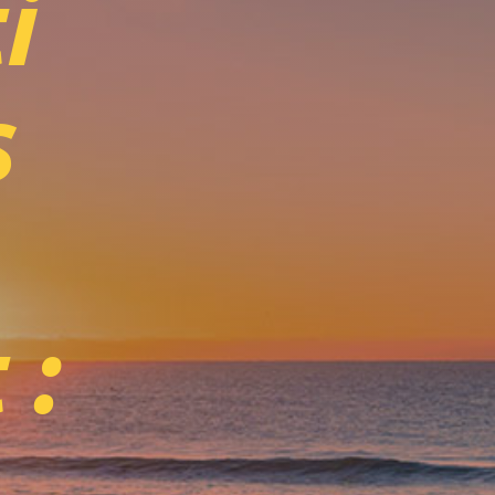
i
s
 :