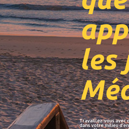
app
les
Méd
Travaillez-vous avec 
dans votre milieu d’e