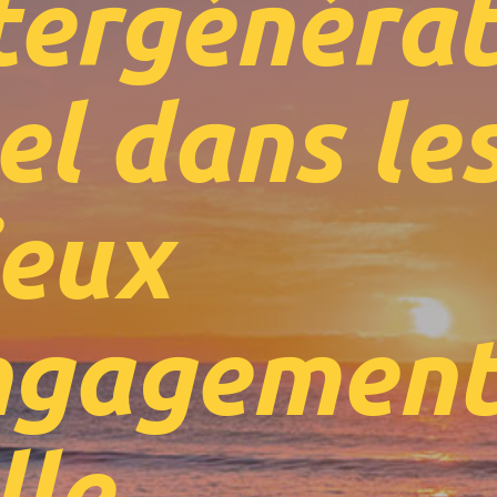
ntergénérat
el dans le
ieux
ngagement
lle