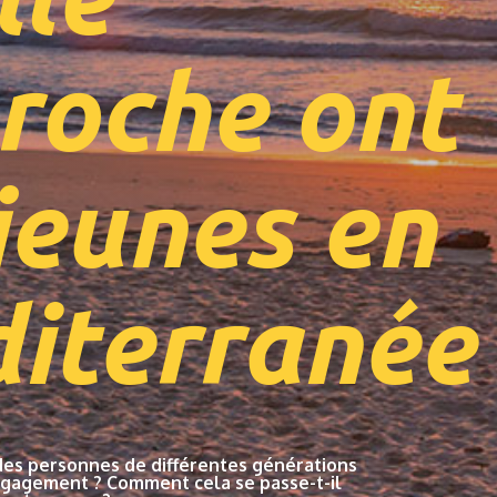
roche ont
 jeunes en
iterranée 
des personnes de différentes générations
ngagement ? Comment cela se passe-t-il