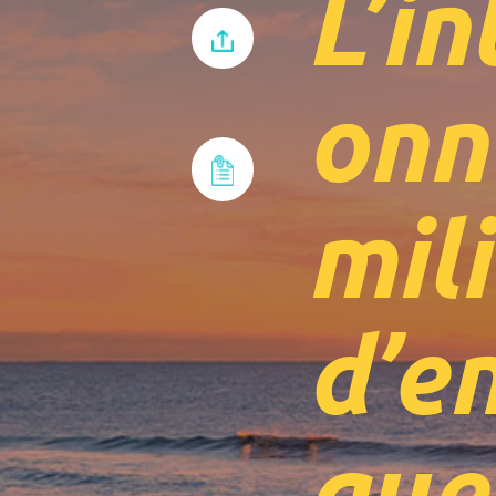
L’i
onn
mil
d’e
que