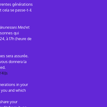
érentes générations
cela se passe-t-il
Jeunesses Med
et
rsonnes qui
024, à 17h (heure de
gues sera assurée.
 vous donnera la
Med.
Y4IJs
erations in your
r you and which
share your