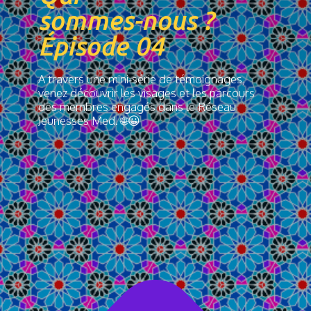
sommes-nous ?
Épisode 04
A travers une mini-série de témoignages,
venez découvrir les visages et les parcours
des membres engagés dans le Réseau
Jeunesses Med. 🌐😀